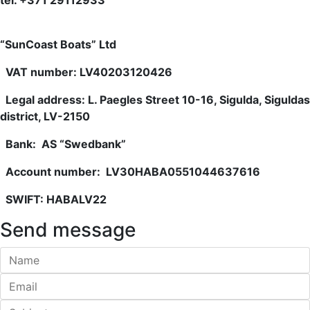
tel. +371 29112933
“SunCoast Boats” Ltd
VAT number: LV40203120426
Legal address: L. Paegles Street 10-16, Sigulda, Siguldas
district, LV-2150
Bank: AS “Swedbank”
Account number: LV30HABA0551044637616
SWIFT: HABALV22
Send message