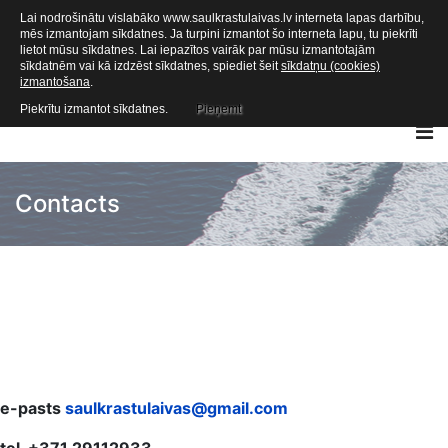
Lai nodrošinātu vislabāko www.saulkrastulaivas.lv interneta lapas darbību,
mēs izmantojam sīkdatnes. Ja turpini izmantot šo interneta lapu, tu piekrīti
lietot mūsu sīkdatnes. Lai iepazītos vairāk par mūsu izmantotajām
sīkdatnēm vai kā izdzēst sīkdatnes, spiediet šeit
sīkdatņu (cookies)
izmantošana
.
Piekrītu izmantot sīkdatnes.
Pieņemt
Contacts
e-pasts
saulkrastulaivas@gmail.com