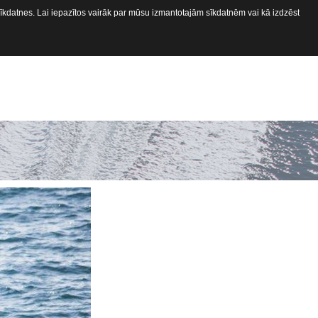
 sīkdatnes. Lai iepazītos vairāk par mūsu izmantotajām sīkdatnēm vai kā izdzēst
ekabes
Kontakti
Aprīkojuma E-Veikals