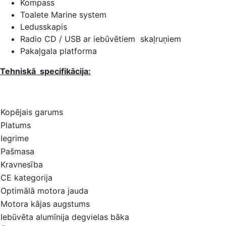
Kompass
Toalete Marine system
Ledusskapis
Radio CD / USB ar iebūvētiem skaļruņiem
Pakaļgala platforma
Tehniskā specifikācija:
Kopējais garums
Platums
Iegrime
Pašmasa
Kravnesība
CE kategorija
Optimālā motora jauda
Motora kājas augstums
Iebūvēta alumīnija degvielas bāka