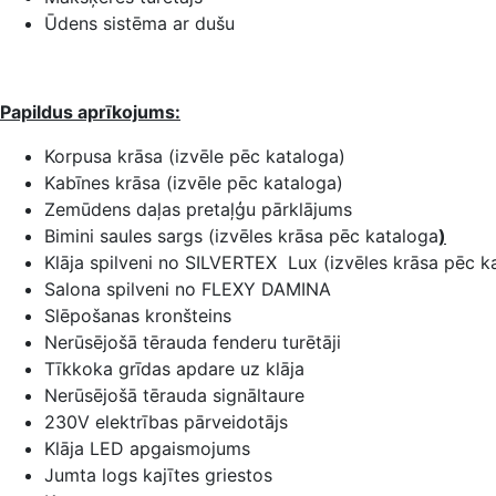
Ūdens sistēma ar dušu
Papildus aprīkojums:
Korpusa krāsa (izvēle pēc kataloga)
Kabīnes krāsa (izvēle pēc kataloga)
Zemūdens daļas pretaļģu pārklājums
Bimini saules sargs (izvēles krāsa pēc kataloga
)
Klāja spilveni no SILVERTEX Lux (izvēles krāsa pēc k
Salona spilveni no FLEXY DAMINA
Slēpošanas kronšteins
Nerūsējošā tērauda fenderu turētāji
Tīkkoka grīdas apdare uz klāja
Nerūsējošā tērauda signāltaure
230V elektrības pārveidotājs
Klāja LED apgaismojums
Jumta logs kajītes griestos