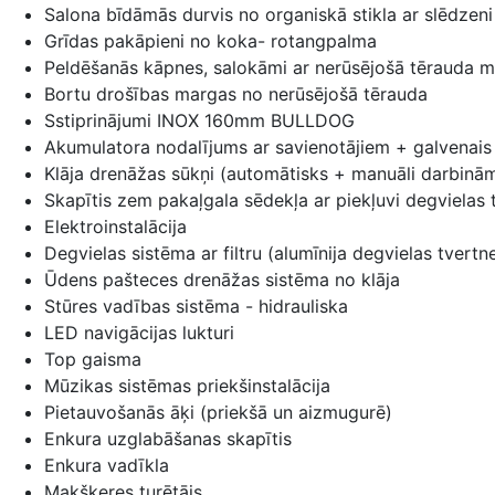
Salona bīdāmās durvis no organiskā stikla ar slēdzeni
Grīdas pakāpieni no koka- rotangpalma
Peldēšanās kāpnes, salokāmi ar nerūsējošā tērauda 
Bortu drošības margas no nerūsējošā tērauda
Sstiprinājumi INOX 160mm BULLDOG
Akumulatora nodalījums ar savienotājiem + galvenais 
Klāja drenāžas sūkņi (automātisks + manuāli darbinā
Skapītis zem pakaļgala sēdekļa ar piekļuvi degvielas 
Elektroinstalācija
Degvielas sistēma ar filtru (alumīnija degvielas tvertn
Ūdens pašteces drenāžas sistēma no klāja
Stūres vadības sistēma - hidrauliska
LED navigācijas lukturi
Top gaisma
Mūzikas sistēmas priekšinstalācija
Pietauvošanās āķi (priekšā un aizmugurē)
Enkura uzglabāšanas skapītis
Enkura vadīkla
Makšķeres turētājs