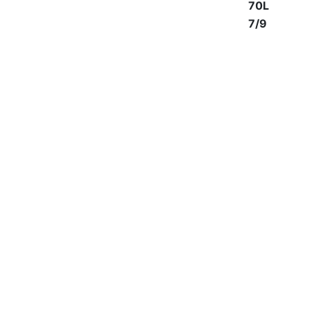
70L
7/9