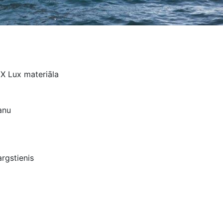
EX Lux materiāla
anu
argstienis