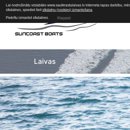
Lai nodrošinātu vislabāko www.saulkrastulaivas.lv interneta lapas darbību, mēs 
sīkdatnes, spiediet šeit
sīkdatņu (cookies) izmantošana
.
Piekrītu izmantot sīkdatnes.
Pieņemt
Laivas