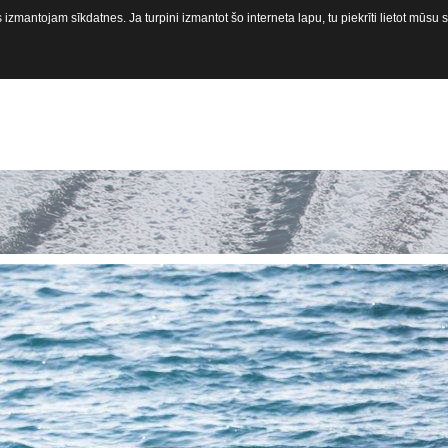
izmantojam sīkdatnes. Ja turpini izmantot šo interneta lapu, tu piekrīti lietot mūsu
Sākums
Laivas
Motori
Pi