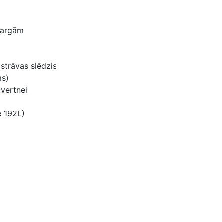
margām
strāvas slēdzis
ms)
tvertnei
e 192L)