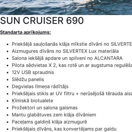
SUN CRUISER 690
Standarta aprīkojums:
Priekšējā sauļošanās klāja mīkstie dīvāni no SILVERT
Aizmugures dīvāns no SILVERTEX Lux materiāla
Salona iekšējā apdare un spilveni no ALCANTARA
Pilota sēdvietas X 2, kas rotē un ar augstuma regulēš
12V USB spraudnis
Slēdžu panelis
Degvielas līmeņa rādītājs
Priekšējais stikls ar UV filtru + nerūsējošā tērauda ais
Ķīmiskā biotualete
Prožektori un salona gaismas
Mantu glabātuves zem klāja dīvāniem
Paceļams galdiņš klāja aizmugurē
Priekšējais dīvāns, kas konvertējams par galdu