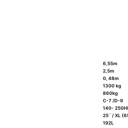
6,55m
2,5m
0, 48m
1300 kg
860kg
C-7 /D-9
140- 250H
25` / XL 
192L