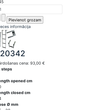
45
reces informācija
120342
ārdošanas cena:
93,00 €
. steps
ength opened cm
0
ength closed cm
4
ose Ø mm