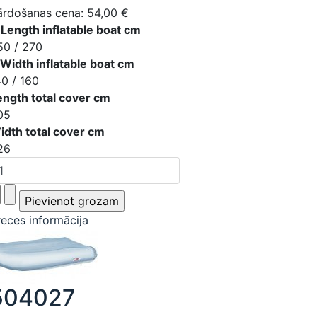
ārdošanas cena:
54,00 €
 Length inflatable boat cm
50 / 270
 Width inflatable boat cm
40 / 160
ength total cover cm
05
idth total cover cm
26
reces informācija
504027