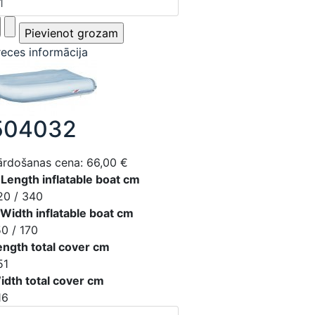
reces informācija
504032
ārdošanas cena:
66,00 €
 Length inflatable boat cm
20 / 340
 Width inflatable boat cm
50 / 170
ength total cover cm
51
idth total cover cm
16