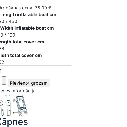
ārdošanas cena:
78,00 €
 Length inflatable boat cm
30 / 450
 Width inflatable boat cm
70 / 190
ength total cover cm
88
idth total cover cm
52
reces informācija
Kāpnes