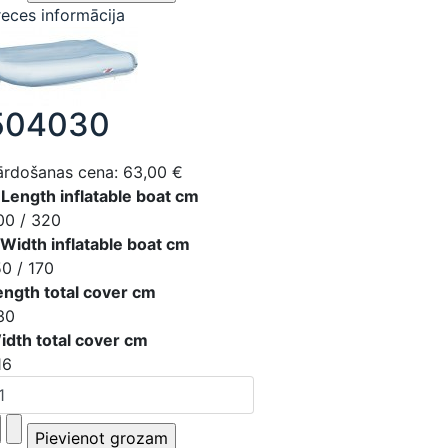
reces informācija
504030
ārdošanas cena:
63,00 €
 Length inflatable boat cm
00 / 320
 Width inflatable boat cm
50 / 170
ength total cover cm
30
idth total cover cm
16