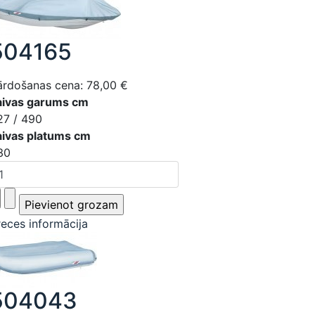
504165
ārdošanas cena:
78,00 €
aivas garums cm
27 / 490
aivas platums cm
30
reces informācija
504043