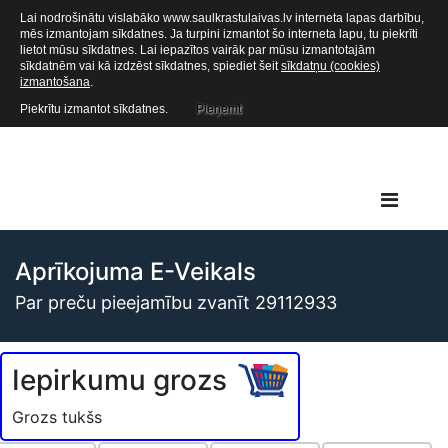
Lai nodrošinātu vislabāko www.saulkrastulaivas.lv interneta lapas darbību,
mēs izmantojam sīkdatnes. Ja turpini izmantot šo interneta lapu, tu piekrīti
lietot mūsu sīkdatnes. Lai iepazītos vairāk par mūsu izmantotajām
sīkdatnēm vai kā izdzēst sīkdatnes, spiediet šeit
sīkdatņu (cookies)
izmantošana
.
Piekrītu izmantot sīkdatnes.
Pieņemt
Aprīkojuma E-Veikals
Par preču pieejamību zvanīt 29112933
Iepirkumu grozs
Grozs tukšs