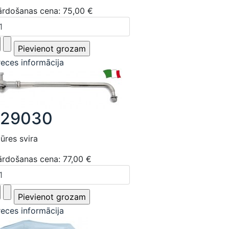
ārdošanas cena:
75,00 €
reces informācija
129030
ūres svira
ārdošanas cena:
77,00 €
reces informācija