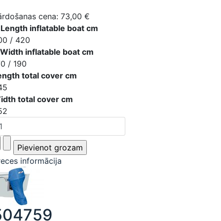
ārdošanas cena:
73,00 €
 Length inflatable boat cm
00 / 420
 Width inflatable boat cm
70 / 190
ength total cover cm
45
idth total cover cm
52
reces informācija
504759