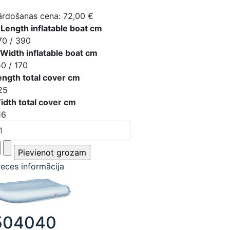
ārdošanas cena:
72,00 €
 Length inflatable boat cm
70 / 390
 Width inflatable boat cm
50 / 170
ength total cover cm
25
idth total cover cm
16
reces informācija
504040