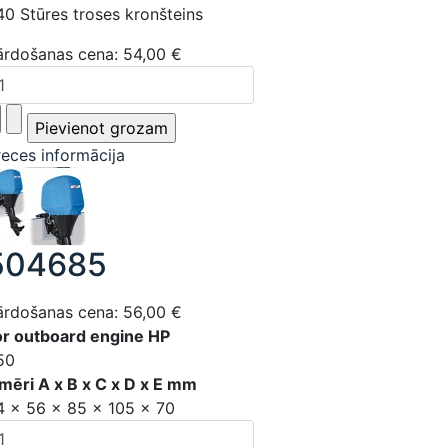
40 Stūres troses kronšteins
ārdošanas cena:
54,00 €
reces informācija
504685
ārdošanas cena:
56,00 €
or outboard engine HP
50
zmēri A x B x C x D x E mm
4 x 56 x 85 x 105 x 70