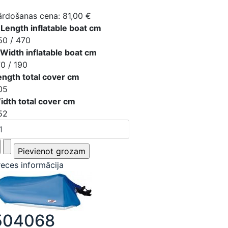
ārdošanas cena:
81,00 €
 Length inflatable boat cm
50 / 470
 Width inflatable boat cm
70 / 190
ength total cover cm
05
idth total cover cm
52
reces informācija
504068