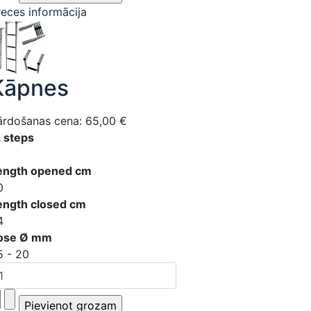
reces informācija
Kāpnes
ārdošanas cena:
65,00 €
. steps
ength opened cm
0
ength closed cm
4
ose Ø mm
5 - 20