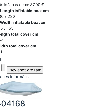
ārdošanas cena:
87,00 €
 Length inflatable boat cm
00 / 220
 Width inflatable boat cm
35 / 155
ength total cover cm
54
idth total cover cm
81
reces informācija
504168