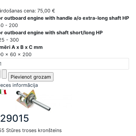
ārdošanas cena:
75,00 €
or outboard engine with handle a/o extra-long shaft HP
50 - 200
or outboard engine with shaft short/long HP
25 - 300
zmēri A x B x C mm
00 x 60 x 200
reces informācija
129015
55 Stūres troses kronšteins