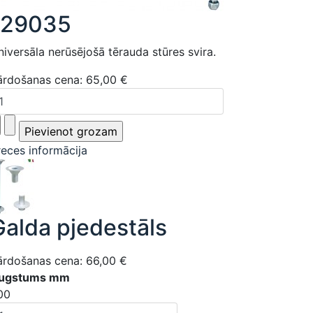
129035
niversāla nerūsējošā tērauda stūres svira.
ārdošanas cena:
65,00 €
reces informācija
Galda pjedestāls
ārdošanas cena:
66,00 €
ugstums mm
00