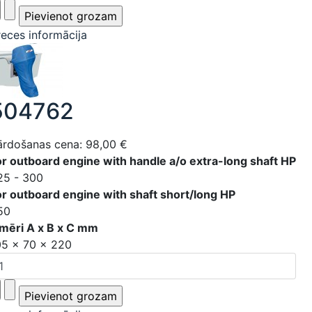
reces informācija
504762
ārdošanas cena:
98,00 €
or outboard engine with handle a/o extra-long shaft HP
25 - 300
or outboard engine with shaft short/long HP
50
zmēri A x B x C mm
05 x 70 x 220