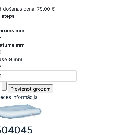
ārdošanas cena:
79,00 €
. steps
arums mm
5
latums mm
2
ose Ø mm
2
reces informācija
504045