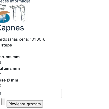
reces informācija
Kāpnes
ārdošanas cena:
101,00 €
. steps
arums mm
6
latums mm
7
ose Ø mm
5