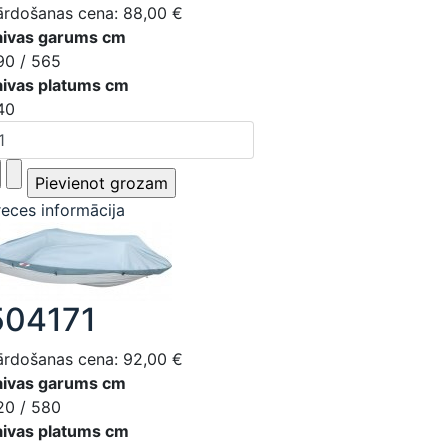
ārdošanas cena:
88,00 €
aivas garums cm
90 / 565
aivas platums cm
40
reces informācija
504171
ārdošanas cena:
92,00 €
aivas garums cm
20 / 580
aivas platums cm