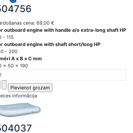
504756
ārdošanas cena:
69,00 €
or outboard engine with handle a/o extra-long shaft HP
0 - 115
or outboard engine with shaft short/long HP
50 - 200
zmēri A x B x C mm
0 x 50 x 190
reces informācija
504037