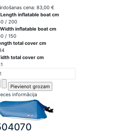
ārdošanas cena:
83,00 €
 Length inflatable boat cm
80 / 200
 Width inflatable boat cm
30 / 150
ength total cover cm
34
idth total cover cm
81
reces informācija
504070