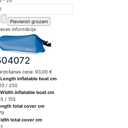
5 - 20
reces informācija
504072
ārdošanas cena:
93,00 €
 Length inflatable boat cm
20 / 250
 Width inflatable boat cm
35 / 155
ength total cover cm
79
idth total cover cm
81