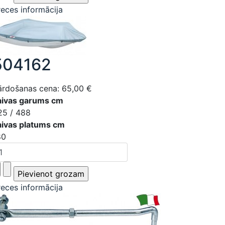
reces informācija
504162
ārdošanas cena:
65,00 €
aivas garums cm
25 / 488
aivas platums cm
80
reces informācija