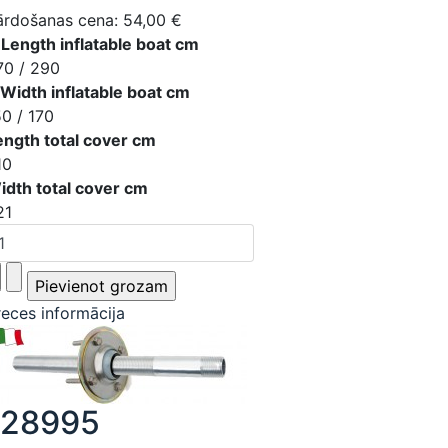
ārdošanas cena:
54,00 €
 Length inflatable boat cm
70 / 290
 Width inflatable boat cm
50 / 170
ength total cover cm
10
idth total cover cm
21
reces informācija
128995