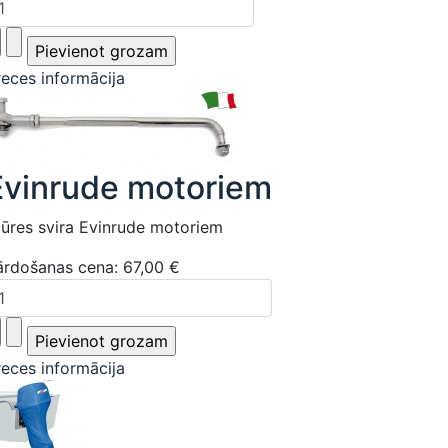
reces informācija
Evinrude motoriem
tūres svira Evinrude motoriem
ārdošanas cena:
67,00 €
reces informācija