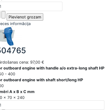
reces informācija
504765
ārdošanas cena:
97,00 €
or outboard engine with handle a/o extra-long shaft HP
50 - 400
or outboard engine with shaft short/long HP
00
zmēri A x B x C mm
10 x 70 x 240