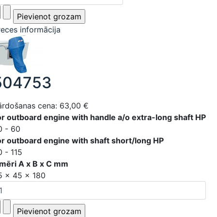
reces informācija
504753
ārdošanas cena:
63,00 €
or outboard engine with handle a/o extra-long shaft HP
0 - 60
or outboard engine with shaft short/long HP
0 - 115
zmēri A x B x C mm
5 x 45 x 180