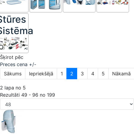
Stūres
Sistēma
Šķirot pēc
Preces cena +/-
Sākums
Iepriekšējā
1
2
3
4
5
Nākamā
2 lapa no 5
Rezultāti 49 - 96 no 199