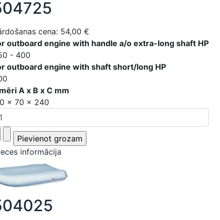
504725
ārdošanas cena:
54,00 €
or outboard engine with handle a/o extra-long shaft HP
50 - 400
or outboard engine with shaft short/long HP
00
zmēri A x B x C mm
10 x 70 x 240
reces informācija
504025