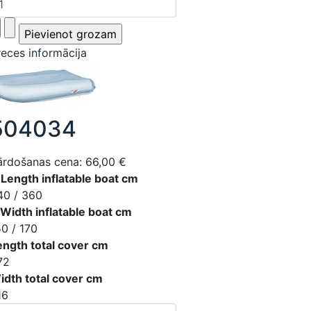
reces informācija
504034
ārdošanas cena:
66,00 €
 Length inflatable boat cm
40 / 360
 Width inflatable boat cm
50 / 170
ength total cover cm
72
idth total cover cm
16