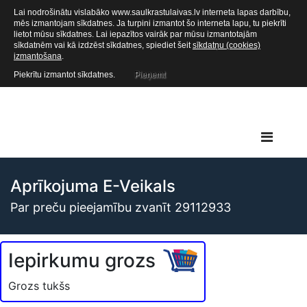
Lai nodrošinātu vislabāko www.saulkrastulaivas.lv interneta lapas darbību,
mēs izmantojam sīkdatnes. Ja turpini izmantot šo interneta lapu, tu piekrīti
lietot mūsu sīkdatnes. Lai iepazītos vairāk par mūsu izmantotajām
sīkdatnēm vai kā izdzēst sīkdatnes, spiediet šeit
sīkdatņu (cookies)
izmantošana
.
Piekrītu izmantot sīkdatnes.
Pieņemt
Aprīkojuma E-Veikals
Par preču pieejamību zvanīt 29112933
Iepirkumu grozs
Grozs tukšs