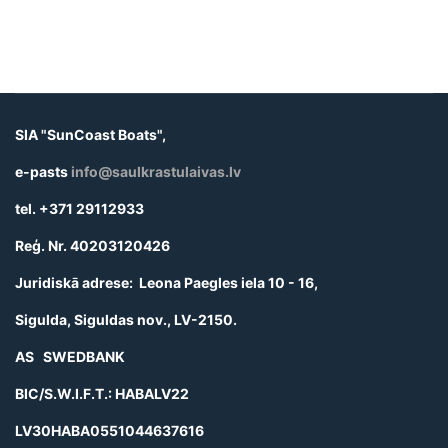
SIA "SunCoast Boats",
e-pasts
info@saulkrastulaivas.lv
tel. +371 29112933
Reģ. Nr. 40203120426
Juridiskā adrese: Leona Paegles iela 10 - 16,
Sigulda, Siguldas nov., LV-2150.
AS SWEDBANK
BIC/S.W.I.F.T.: HABALV22
LV30HABA0551044637616