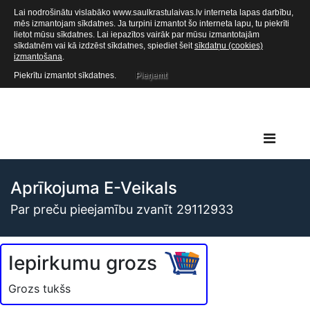
Lai nodrošinātu vislabāko www.saulkrastulaivas.lv interneta lapas darbību,
mēs izmantojam sīkdatnes. Ja turpini izmantot šo interneta lapu, tu piekrīti
lietot mūsu sīkdatnes. Lai iepazītos vairāk par mūsu izmantotajām
sīkdatnēm vai kā izdzēst sīkdatnes, spiediet šeit
sīkdatņu (cookies)
izmantošana
.
Piekrītu izmantot sīkdatnes.
Pieņemt
Aprīkojuma E-Veikals
Par preču pieejamību zvanīt 29112933
Iepirkumu grozs
Grozs tukšs