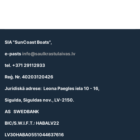
SIA "SunCoast Boats",
e-pasts
info@saulkrastulaivas.lv
tel. +371 29112933
Reģ. Nr. 40203120426
Juridiskā adrese: Leona Paegles iela 10 - 16,
Sigulda, Siguldas nov., LV-2150.
AS SWEDBANK
BIC/S.W.I.F.T.: HABALV22
LV30HABA0551044637616