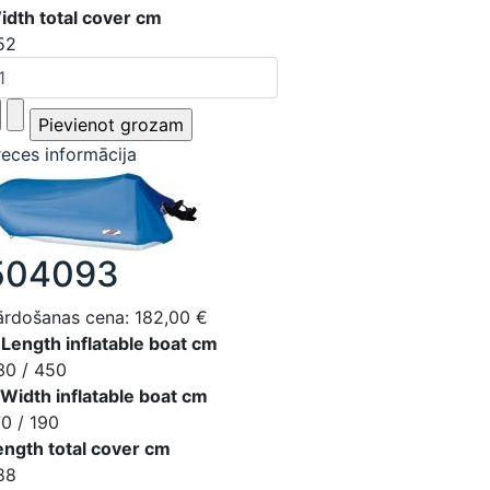
idth total cover cm
52
reces informācija
504093
ārdošanas cena:
182,00 €
 Length inflatable boat cm
30 / 450
 Width inflatable boat cm
70 / 190
ength total cover cm
88