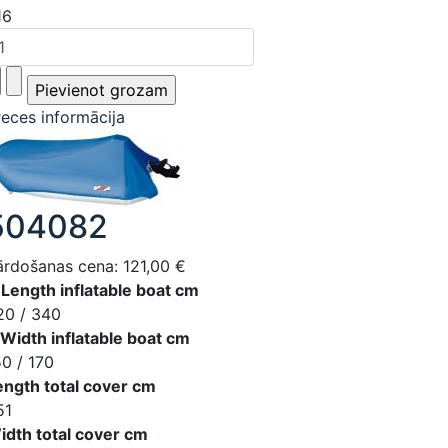
16
reces informācija
504082
ārdošanas cena:
121,00 €
 Length inflatable boat cm
20 / 340
 Width inflatable boat cm
50 / 170
ength total cover cm
51
idth total cover cm