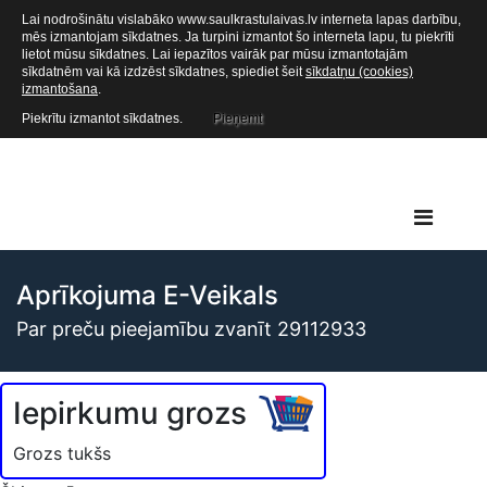
Lai nodrošinātu vislabāko www.saulkrastulaivas.lv interneta lapas darbību,
mēs izmantojam sīkdatnes. Ja turpini izmantot šo interneta lapu, tu piekrīti
lietot mūsu sīkdatnes. Lai iepazītos vairāk par mūsu izmantotajām
sīkdatnēm vai kā izdzēst sīkdatnes, spiediet šeit
sīkdatņu (cookies)
izmantošana
.
Piekrītu izmantot sīkdatnes.
Pieņemt
Aprīkojuma E-Veikals
Par preču pieejamību zvanīt 29112933
Iepirkumu grozs
Grozs tukšs