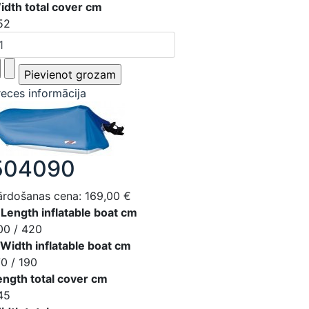
idth total cover cm
52
reces informācija
504090
ārdošanas cena:
169,00 €
 Length inflatable boat cm
00 / 420
 Width inflatable boat cm
70 / 190
ength total cover cm
45