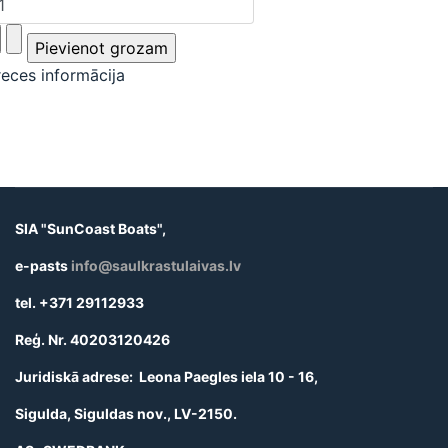
reces informācija
SIA "SunCoast Boats",
e-pasts
info@saulkrastulaivas.lv
tel. +371 29112933
Reģ. Nr. 40203120426
Juridiskā adrese: Leona Paegles iela 10 - 16,
Sigulda, Siguldas nov., LV-2150.