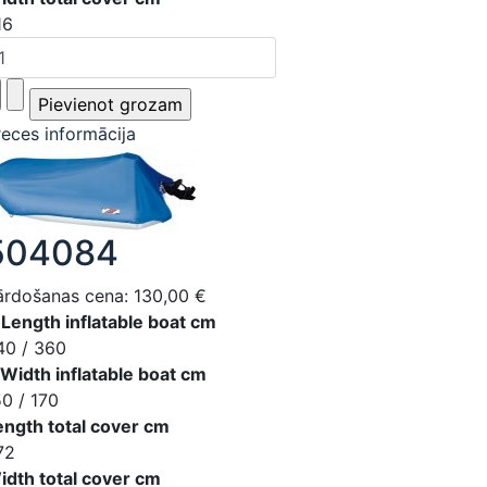
16
reces informācija
504084
ārdošanas cena:
130,00 €
 Length inflatable boat cm
40 / 360
 Width inflatable boat cm
50 / 170
ength total cover cm
72
idth total cover cm