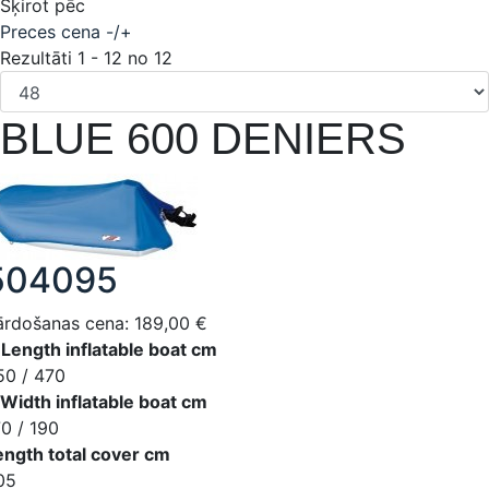
Šķirot pēc
Preces cena -/+
Rezultāti 1 - 12 no 12
BLUE 600 DENIERS
504095
ārdošanas cena:
189,00 €
 Length inflatable boat cm
50 / 470
 Width inflatable boat cm
70 / 190
ength total cover cm
05