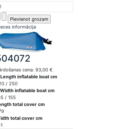
reces informācija
504072
ārdošanas cena:
93,00 €
 Length inflatable boat cm
20 / 250
 Width inflatable boat cm
35 / 155
ength total cover cm
79
idth total cover cm
81