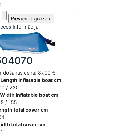
reces informācija
504070
ārdošanas cena:
87,00 €
 Length inflatable boat cm
00 / 220
 Width inflatable boat cm
35 / 155
ength total cover cm
54
idth total cover cm
81