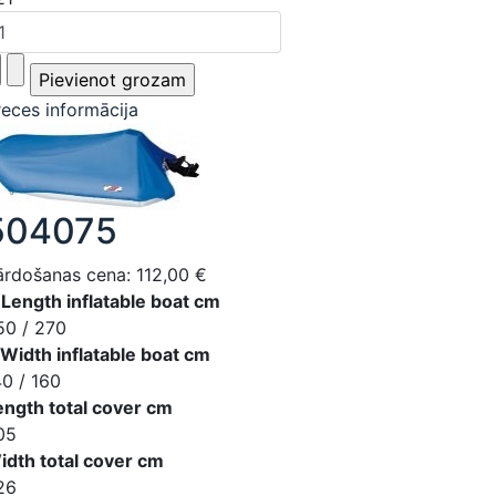
reces informācija
504075
ārdošanas cena:
112,00 €
 Length inflatable boat cm
50 / 270
 Width inflatable boat cm
40 / 160
ength total cover cm
05
idth total cover cm
26