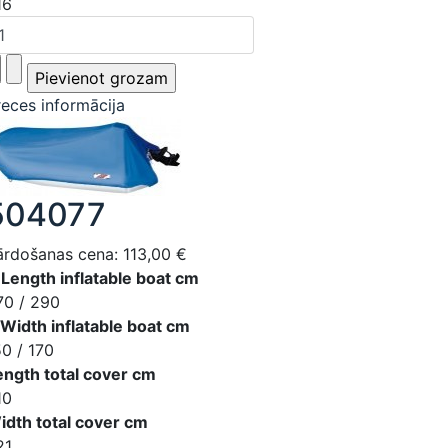
16
reces informācija
504077
ārdošanas cena:
113,00 €
 Length inflatable boat cm
70 / 290
 Width inflatable boat cm
50 / 170
ength total cover cm
10
idth total cover cm
21