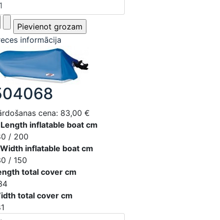
reces informācija
504068
ārdošanas cena:
83,00 €
 Length inflatable boat cm
80 / 200
 Width inflatable boat cm
30 / 150
ength total cover cm
34
idth total cover cm
81