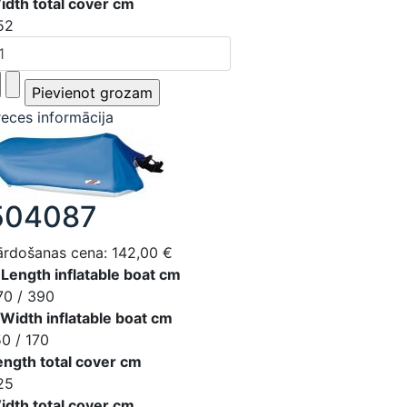
idth total cover cm
52
reces informācija
504087
ārdošanas cena:
142,00 €
 Length inflatable boat cm
70 / 390
 Width inflatable boat cm
50 / 170
ength total cover cm
25
idth total cover cm