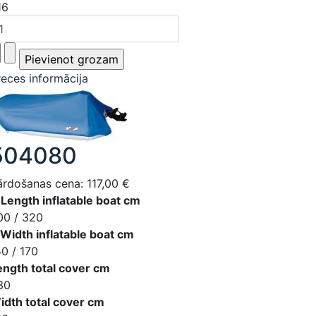
16
reces informācija
504080
ārdošanas cena:
117,00 €
 Length inflatable boat cm
00 / 320
 Width inflatable boat cm
50 / 170
ength total cover cm
30
idth total cover cm