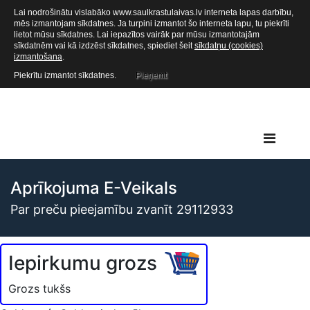
Lai nodrošinātu vislabāko www.saulkrastulaivas.lv interneta lapas darbību,
mēs izmantojam sīkdatnes. Ja turpini izmantot šo interneta lapu, tu piekrīti
lietot mūsu sīkdatnes. Lai iepazītos vairāk par mūsu izmantotajām
sīkdatnēm vai kā izdzēst sīkdatnes, spiediet šeit
sīkdatņu (cookies)
izmantošana
.
Piekrītu izmantot sīkdatnes.
Pieņemt
Aprīkojuma E-Veikals
Par preču pieejamību zvanīt 29112933
Iepirkumu grozs
Grozs tukšs