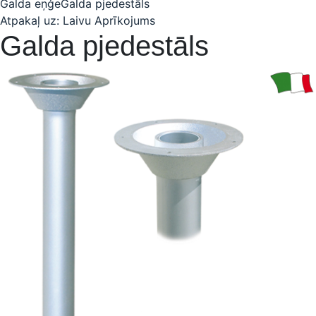
Galda eņģe
Galda pjedestāls
Atpakaļ uz: Laivu Aprīkojums
Galda pjedestāls