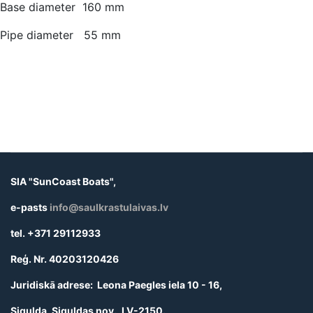
Base diameter 160 mm
Pipe diameter 55 mm
SIA "SunCoast Boats",
e-pasts
info@saulkrastulaivas.lv
tel. +371 29112933
Reģ. Nr. 40203120426
Juridiskā adrese: Leona Paegles iela 10 - 16,
Sigulda, Siguldas nov., LV-2150.