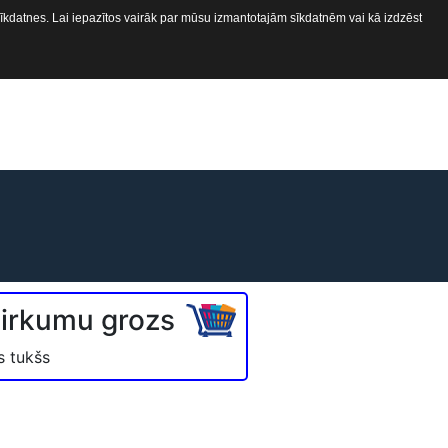
 sīkdatnes. Lai iepazītos vairāk par mūsu izmantotajām sīkdatnēm vai kā izdzēst
ekabes
Kontakti
Aprīkojuma E-Veikals
pirkumu grozs
s tukšs