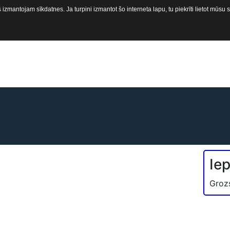
izmantojam sīkdatnes. Ja turpini izmantot šo interneta lapu, tu piekrīti lietot mūsu
Sākums
Laivas
Motori
Pi
Ie
Groz