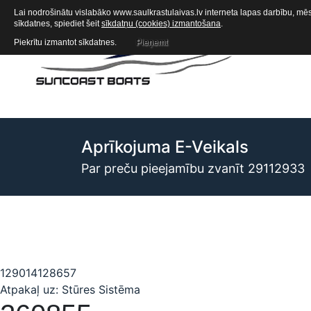
Lai nodrošinātu vislabāko www.saulkrastulaivas.lv interneta lapas darbību, mēs 
sīkdatnes, spiediet šeit
sīkdatņu (cookies) izmantošana
.
Piekrītu izmantot sīkdatnes.
Pieņemt
Aprīkojuma E-Veikals
Par preču pieejamību zvanīt 29112933
129014
128657
Atpakaļ uz: Stūres Sistēma