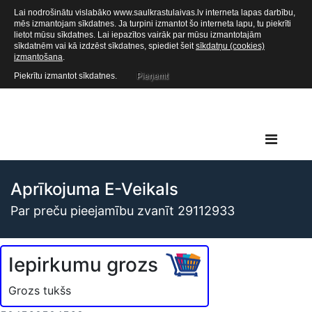
Lai nodrošinātu vislabāko www.saulkrastulaivas.lv interneta lapas darbību,
mēs izmantojam sīkdatnes. Ja turpini izmantot šo interneta lapu, tu piekrīti
lietot mūsu sīkdatnes. Lai iepazītos vairāk par mūsu izmantotajām
sīkdatnēm vai kā izdzēst sīkdatnes, spiediet šeit
sīkdatņu (cookies)
izmantošana
.
Piekrītu izmantot sīkdatnes.
Pieņemt
Aprīkojuma E-Veikals
Par preču pieejamību zvanīt 29112933
Iepirkumu grozs
Grozs tukšs