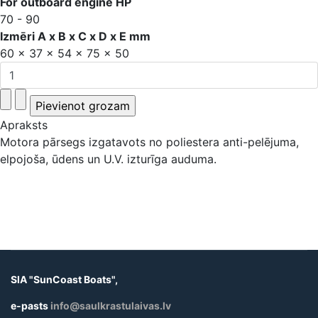
For outboard engine HP
70 - 90
Izmēri A x B x C x D x E mm
60 x 37 x 54 x 75 x 50
Apraksts
Motora pārsegs izgatavots no poliestera anti-pelējuma,
elpojoša, ūdens un U.V. izturīga auduma.
SIA "SunCoast Boats",
e-pasts
info@saulkrastulaivas.lv