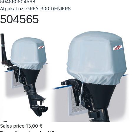
504560
504568
Atpakaļ uz: GREY 300 DENIERS
504565
Sales price
13,00 €