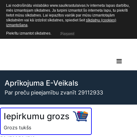
Lai nodrošinātu vislabāko www.saulkrastulaivas.lv interneta lapas darbību,
mēs izmantojam sīkdatnes. Ja turpini izmantot šo interneta lapu, tu piekrīti
lietot mūsu sīkdatnes. Lai iepazītos vairāk par mūsu izmantotajām
sīkdatnēm vai kā izdzēst sīkdatnes, spiediet šeit
sīkdatņu (cookies)
izmantošana
.
Piekrītu izmantot sīkdatnes.
Pieņemt
Aprīkojuma E-Veikals
Par preču pieejamību zvanīt 29112933
Iepirkumu grozs
Grozs tukšs