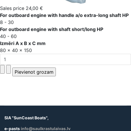
Sales price
24,00 €
For outboard engine with handle a/o extra-long shaft HP
8 - 30
For outboard engine with shaft short/long HP
40 - 60
Izmēri A x B x C mm
80 x 40 x 150
SIA "SunCoast Boats",
e-pasts
info@saulkrastulaivas.lv