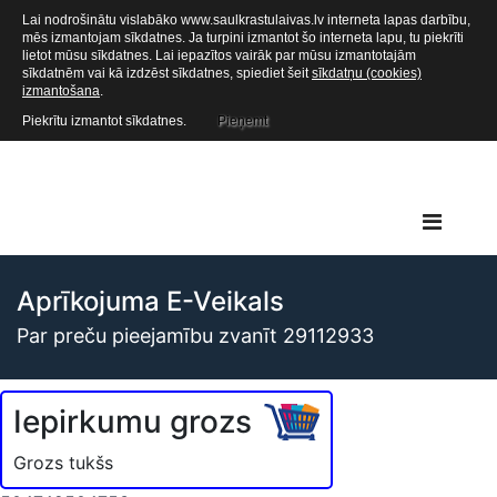
Lai nodrošinātu vislabāko www.saulkrastulaivas.lv interneta lapas darbību,
mēs izmantojam sīkdatnes. Ja turpini izmantot šo interneta lapu, tu piekrīti
lietot mūsu sīkdatnes. Lai iepazītos vairāk par mūsu izmantotajām
sīkdatnēm vai kā izdzēst sīkdatnes, spiediet šeit
sīkdatņu (cookies)
izmantošana
.
Piekrītu izmantot sīkdatnes.
Pieņemt
Aprīkojuma E-Veikals
Par preču pieejamību zvanīt 29112933
Iepirkumu grozs
Grozs tukšs