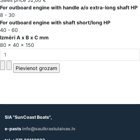
For outboard engine with handle a/o extra-long shaft HP
8 - 30
For outboard engine with shaft short/long HP
40 - 60
Izmēri A x B x C mm
80 x 40 x 150
SIA "SunCoast Boats",
e-pasts
info@saulkrastulaivas.lv