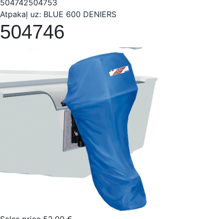
504742
504753
Atpakaļ uz: BLUE 600 DENIERS
504746
Sales price
52,00 €